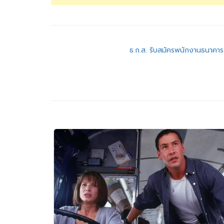
แนะแนว
ธ.ก.ส. รับสมัครพนักงานธนาคาร
เรื่อง