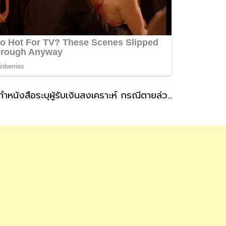
ประกันสังคม แนะผู้ประกันตนที่สถานะโสดทำหนังสือระบุผู้รับเงินสงเคราะห์ กรณีตายล่วงหน้า