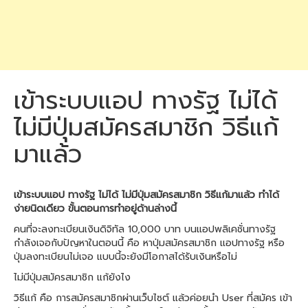
เข้าระบบแอป ทางรัฐ ไม่ได้
ไม่มีปุ่มสมัครสมาชิก วิธีแก้
มาแล้ว
เข้าระบบแอป ทางรัฐ ไม่ได้ ไม่มีปุ่มสมัครสมาชิก วิธีแก้มาแล้ว ทำได้
ง่ายนิดเดียว ขั้นตอนการทำอยู่ด้านล่างนี้
คนที่จะลงทะเบียนเงินดิจิทัล 10,000 บาท บนแอปพลิเคชั่นทางรัฐ
กำลังเจอกับปัญหาในตอนนี้ คือ หาปุ่มสมัครสมาชิก แอปทางรัฐ หรือ
ปุ่มลงทะเบียนไม่เจอ แบบนี้จะยังมีโอกาสได้รับเงินหรือไม่
ไม่มีปุ่มสมัครสมาชิก แก้ยังไง
วิธีแก้ คือ การสมัครสมาชิกผ่านเว็บไซต์ แล้วค่อยนำ User ที่สมัคร เข้า