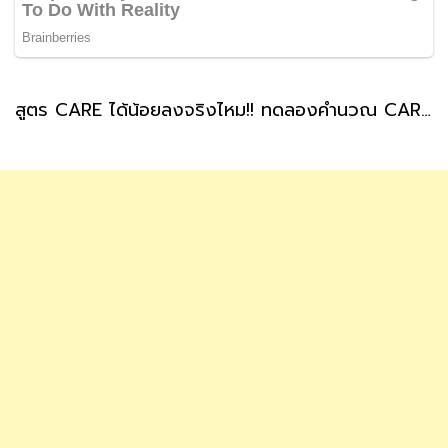
สูตร CARE ได้น้อยลงจริงไหม!! ทดลองคำนวณ CARE บำนาญสูตรใหม่ ทำได้ด้วยตัวเองได้ประมาณกี่บาท