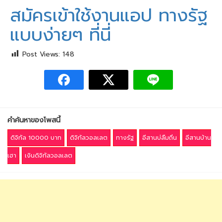
สมัครเข้าใช้งานแอป ทางรัฐ
แบบง่ายๆ ที่นี่
Post Views:
148
คำค้นหาของโพสนี้
ดิจิทัล 10000 บาท
ดิจิทัลวอลเลต
ทางรัฐ
อีสานบ่ลืมถิ่น
อีสานบ้าน
เฮา
เงินดิจิทัลวอลเลต