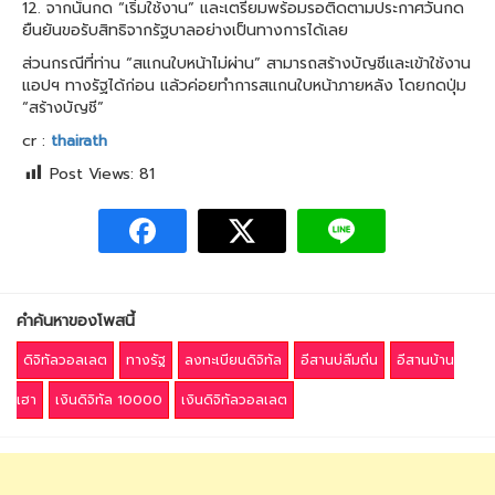
12. จากนั้นกด “เริ่มใช้งาน” และเตรียมพร้อมรอติดตามประกาศวันกด
ยืนยันขอรับสิทธิจากรัฐบาลอย่างเป็นทางการได้เลย
ส่วนกรณีที่ท่าน “สแกนใบหน้าไม่ผ่าน” สามารถสร้างบัญชีและเข้าใช้งาน
แอปฯ ทางรัฐได้ก่อน แล้วค่อยทำการสแกนใบหน้าภายหลัง โดยกดปุ่ม
“สร้างบัญชี”
cr :
thairath
Post Views:
81
คำค้นหาของโพสนี้
ดิจิทัลวอลเลต
ทางรัฐ
ลงทะเบียนดิจิทัล
อีสานบ่ลืมถิ่น
อีสานบ้าน
เฮา
เงินดิจิทัล 10000
เงินดิจิทัลวอลเลต