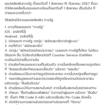
แอปพลิเคชันทางรัฐ ตั้งแต่วันที่ 1 สิงหาคม-15 กันยายน 2567 ซึ่งจะ
ทำให้คงเหลือขั้นตอนลงทะเบียนตั้งแต่วันที่ 1 สิงหาคม เป็นต้นไป ที่
ง่ายและรวดเร็วกว่า
วิธีสมัครใช้งานแอปพลิเคชัน ทางรัฐ
1. ดาวน์โหลดแอปฯ “ทางรัฐ”
iOS : (คลิกที่นี่)
Android : (คลิกที่นี่)
2. เปิดแอปฯ ทางรัฐ กดปุ่ม “สมัครสมาชิก/เข้าสู่ระบบ”
3. กดที่คำว่า “สมัครสมาชิก”
4. กดปุ่ม “สมัครด้วยบัตรประชาชน” บนแอปฯ ทางรัฐที่เดียว ไม่ต้อง
ใช้แอปฯ อื่น ไม่ต้องไปเสียบบัตรที่ Counter Service ช่วยให้ลง
ทะเบียนได้ง่ายขึ้นกว่าเดิม
5. อ่านข้อกำหนดและความเป็นส่วนตัว จากนั้นคลิกเครื่องหมายถูกต้อง
ที่ “ฉันยอมรับข้อกำหนดและเงื่อนไข” แล้วกด “ยอมรับ”
6. อ่านข้อแนะนำในการถ่ายรูปบัตรประชาชน จากนั้นกดปุ่มเพื่อถ่ายรูป
7. กรอกข้อมูลของท่านและตรวจสอบให้ถูกต้องตามบัตรประชาชน
แล้วกดปุ่ม “ยืนยันตัวตน”
8. อ่านข้อแนะนำในการสแกนใบหน้า จากนั้นเริ่มสแกนใบหน้าของท่าน
9. กำหนด “ชื่อบัญชีและรหัสผ่าน” ในการเข้าสู่แอปฯ แล้วกด “ยืนยัน”
10. ตั้งค่า PIN Code 6 หลัก แล้วกดยืนยัน Pin Code อีกครั้ง
11. เปิดใช้งานการสแกนใบหน้าของท่านโดยกดที่ “ใช้งาน”