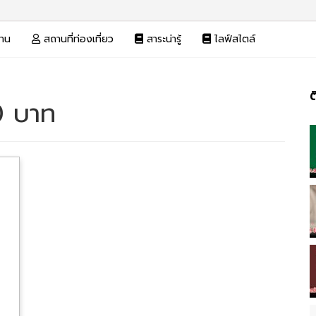
งาน
สถานที่ท่องเที่ยว
สาระน่ารู้
ไลฟ์สไตล์
ต
 บาท