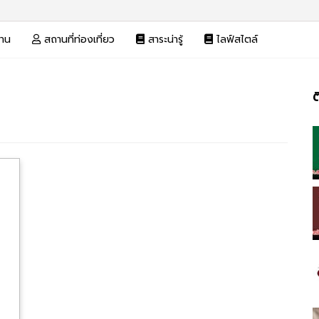
งาน
สถานที่ท่องเที่ยว
สาระน่ารู้
ไลฟ์สไตล์
ต