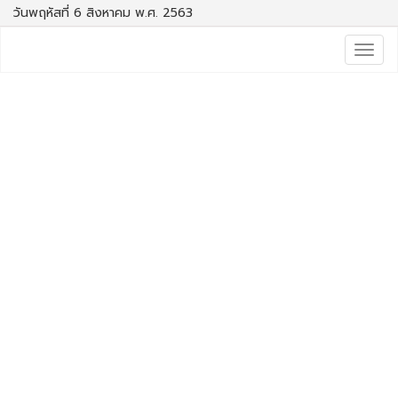
วันพฤหัสที่ 6 สิงหาคม พ.ศ. 2563
Togg
navig