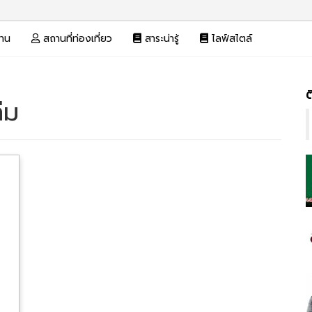
งาน
สถานที่ท่องเที่ยว
สาระน่ารู้
ไลฟ์สไตล์
ต
่ม