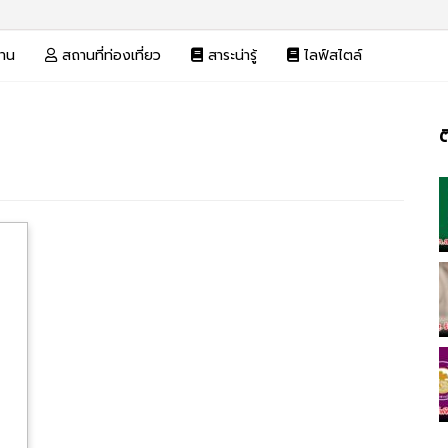
งาน
สถานที่ท่องเที่ยว
สาระน่ารู้
ไลฟ์สไตล์
ต