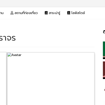
งาน
สถานที่ท่องเที่ยว
สาระน่ารู้
ไลฟ์สไตล์
ต
จราจร