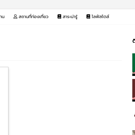
งาน
สถานที่ท่องเที่ยว
สาระน่ารู้
ไลฟ์สไตล์
ต