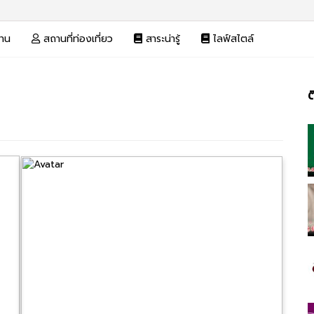
งาน
สถานที่ท่องเที่ยว
สาระน่ารู้
ไลฟ์สไตล์
ต