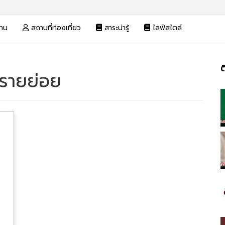
งาน
สถานที่ท่องเที่ยว
สาระน่ารู้
ไลฟ์สไตล์
ต
ิจรายย่อย