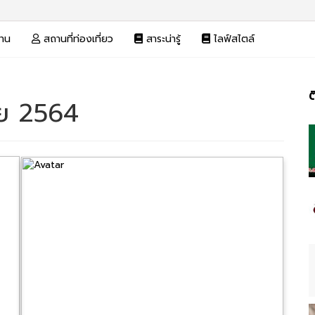
งาน
สถานที่ท่องเที่ยว
สาระน่ารู้
ไลฟ์สไตล์
ต
วย 2564
แน
เรื่อง
ที่
เรื่
ใหม่
กว่า