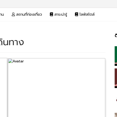
งาน
สถานที่ท่องเที่ยว
สาระน่ารู้
ไลฟ์สไตล์
ต
ดินทาง