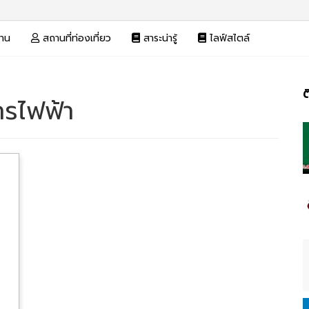
งาน
สถานที่ท่องเที่ยว
สาระน่ารู้
ไลฟ์สไตล์
ต
ารไฟฟ้า