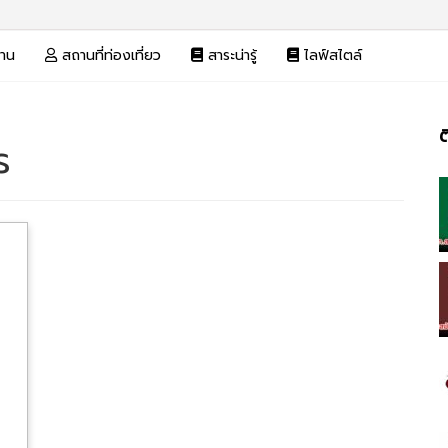
งาน
สถานที่ท่องเที่ยว
สาระน่ารู้
ไลฟ์สไตล์
ต
ร