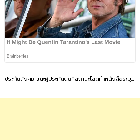
ประกันสังคม แนะผู้ประกันตนที่สถานะโสดทำหนังสือระบุผู้รับเงินสงเคราะห์ กรณีตายล่วงหน้า