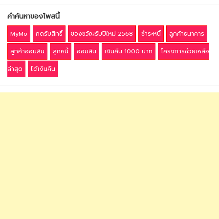
คำค้นหาของโพสนี้
MyMo
กดรับสิทธิ์
ของขวัญรับปีใหม่ 2568
ชำระหนี้
ลูกค้าธนาคาร
ลูกค้าออมสิน
ลูกหนี้
ออมสิน
เงินคืน 1000 บาท
โครงการช่วยเหลือ
ล่าสุด
ได้เงินคืน