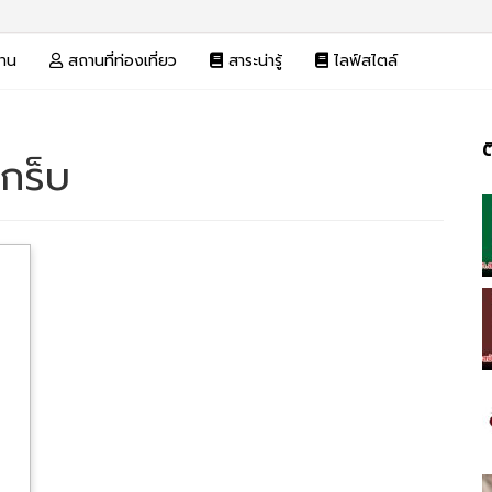
งาน
สถานที่ท่องเที่ยว
สาระน่ารู้
ไลฟ์สไตล์
ต
แกร็บ