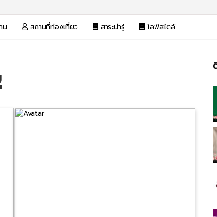
งาน
สถานที่ท่องเที่ยว
สาระน่ารู้
ไลฟ์สไตล์
ต
ุ