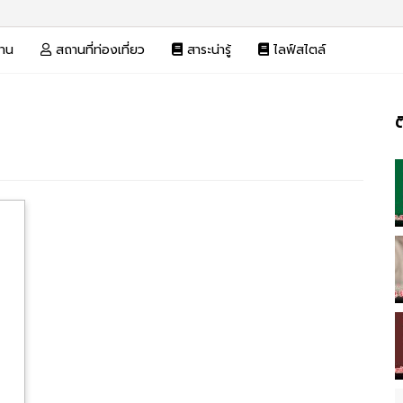
งาน
สถานที่ท่องเที่ยว
สาระน่ารู้
ไลฟ์สไตล์
ต