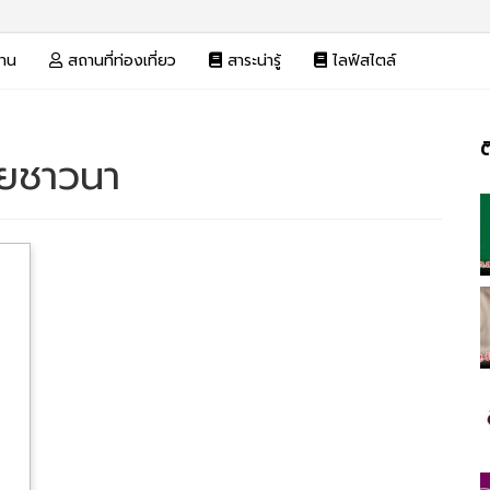
งาน
สถานที่ท่องเที่ยว
สาระน่ารู้
ไลฟ์สไตล์
ต
วยชาวนา