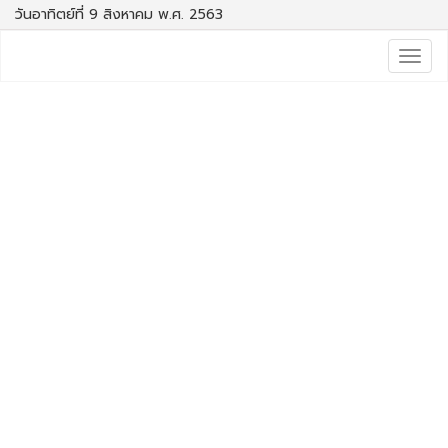
วันอาทิตย์ที่ 9 สิงหาคม พ.ศ. 2563
Togg
navig