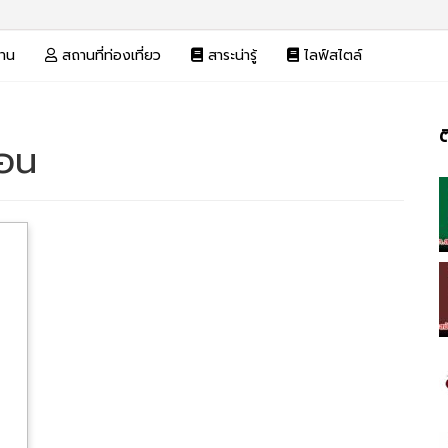
งาน
สถานที่ท่องเที่ยว
สาระน่ารู้
ไลฟ์สไตล์
ต
โอน