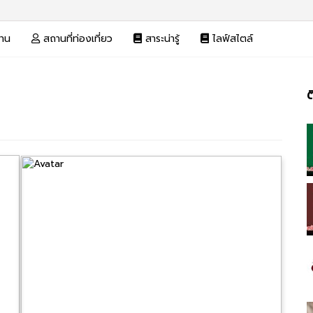
งาน
สถานที่ท่องเที่ยว
สาระน่ารู้
ไลฟ์สไตล์
ต