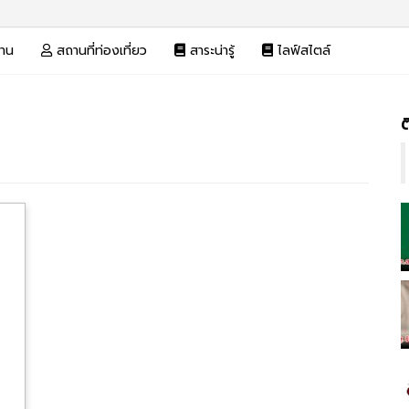
งาน
สถานที่ท่องเที่ยว
สาระน่ารู้
ไลฟ์สไตล์
ต