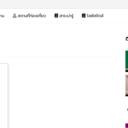
งาน
สถานที่ท่องเที่ยว
สาระน่ารู้
ไลฟ์สไตล์
ต