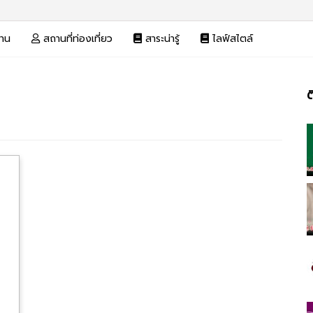
งาน
สถานที่ท่องเที่ยว
สาระน่ารู้
ไลฟ์สไตล์
ต