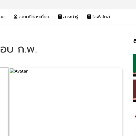
งาน
สถานที่ท่องเที่ยว
สาระน่ารู้
ไลฟ์สไตล์
ต
อบ ก.พ.