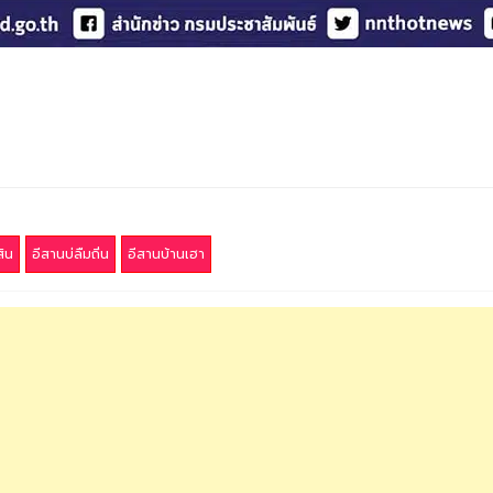
สิน
อีสานบ่ลืมถิ่น
อีสานบ้านเฮา