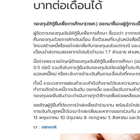
บาทต่อเดือนได้
กองทุนให้กู้ยืมเพื่อการศึกษา(กยศ.) ออกมาชี้แจงผู้กู้ภาร
ผู้จัดการกองทุนเงินให้กู้ยืมเพื่อการศึกษา ชี้แจงว่า จากก
คืนกองทุนด้วยการหักเงินเดือน ซึ่งตัวเลขที่ระบุในหนังสือเป็น
โครงสร้างหนี้หรือขอไกล่เกลี่ยกับกองทุนแล้วแต่กรณี และส
เดือนนำส่งกรมสรรพากรไปแล้วจำนวน 1.7 ล้านราย ผ่านหน
มื่อร่างพระราชบัญญัติกองทุนเงินให้กู้ยืมเพื่อการศึกษา (ฉบ
0.5 ต่อปี รวมถึงในการกู้ยืมเงินกองทุนไม่ต้องมีผู้ค้ำประกั
แปลงหนี้ใหม่ หรือระงับการชำระเงินคืนตามเงื่อนไขที่ค
ทั้งนี้ ระยะเวลาการผ่อนชำระจะคำนึงถึงรายได้และความสามารถ
ทำการตัดชำระหนี้จากเงินต้น ดอกเบี้ย และเบี้ยปรับตามลำดับ
กองทุนขอยืนยันว่าจะดำเนินการทุกวิถีทางเพื่อช่วยเหลือแ
ขอเชิญผู้กู้ยืมที่ต้องการไกล่เกลี่ยเข้าร่วมงาน พร้อมใจไ
การเงินกับลูกหนี้ได้เจรจาไกล่เกลี่ยและหาทางออกร่วมกัน 
13 พฤษภาคม 10 มิถุนายน 8 กรกฎาคม 5 สิงหาคม และวันที
cr :
sanook