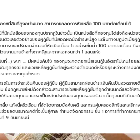
ะเรื่องหนี้สินที่สูงอย่างมาก สามารถขอลดการหักเหลือ 100 บาทต่อเดือนได้
รณีที่มีหนังสือของกองทุนปรากฏในข่าวนั้น เป็นหนังสือที่กองทุนได้ส่งถึงหน่ว
ตัวเลขตัวอย่างของผู้กู้ยืมที่มียอดผิดนัดชำระหนี้สูง แต่ในทางปฏิบัติเมื่อผู้กู
ามารถขอปรับลดจำนวนที่หักเงินเดือน โดยชำระขั้นต่ำ 100 บาทต่อเดือน ที่ผ่าน
่วยงานนายจ้างทั้งภาครัฐและภาคเอกชนกว่า 1 แสนแห่ง
ับที่ ..) พ.ศ. …. มีผลบังคับใช้ กองทุนจะคิดดอกเบี้ยเงินกู้ในอัตราไม่เกินร้อยล
นในทุกกรณี และช่วยเหลือผู้กู้ยืมที่อยู่ระหว่างดำเนินคดีหรืออยู่ระหว่างการบั
ณะกรรมการกองทุนกำหนด
ในการชำระเงินคืนของผู้กู้ยืม ผู้กู้ยืมสามารถผ่อนชำระเงินคืนเป็นงวดรายเดือน
 ซึ่งกฎหมายใหม่ดังกล่าวจะสามารถช่วยเหลือผู้กู้ยืมที่ถูกดำเนินคดีแล้วให้สามา
ละให้โอกาสทุกคน และจะเป็นหลักประกันของทุกครอบครัวว่าเด็กทุกคนที่เกิดมาใ
กล่เกลี่ย แก้หนี้ครัวเรือน ที่จัดโดยกรมบังคับคดี และกรมคุ้มครองสิทธิและเส
จะช่วยลดปริมาณคดีที่จะขึ้นสู่ศาล กำหนดจัดกิจกรรม ชั้น 1 อาคารที่ทำการกร
่ 9 กันยายนนี้