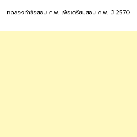
ทดลองทำข้อสอบ ก.พ. เพื่อเตรียมสอบ ก.พ. ปี 2570