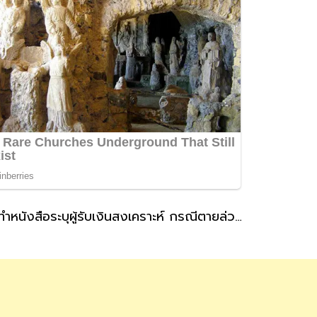
ประกันสังคม แนะผู้ประกันตนที่สถานะโสดทำหนังสือระบุผู้รับเงินสงเคราะห์ กรณีตายล่วงหน้า