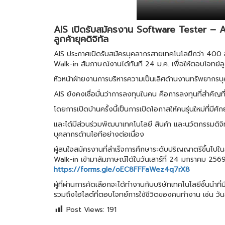
AIS เปิดรับสมัครงาน Software Tester – A
ลูกค้ายุคดิจิทัล
AIS ประกาศเปิดรับสมัครบุคลากรสายเทคโนโลยีกว่า 400 อ
Walk-in สัมภาษณ์งานได้ทันที 24 ม.ค. เพื่อให้ตอบโจทย์ล
หัวหน้าฝ่ายงานการบริหารความเป็นเลิศด้านงานทรัพยากรบุ
AIS ยังคงเชื่อมั่นว่าการลงทุนในคน คือการลงทุนที่สำคัญท
โดยการเปิดบ้านครั้งนี้เป็นการเปิดโอกาสให้คนรุ่นใหม่ที่ม
และได้มีส่วนร่วมพัฒนาเทคโนโลยี สินค้า และนวัตกรรมดิจิ
บุคลากรด้านไอทีอย่างต่อเนื่อง
ผู้สนใจสมัครงานที่สำเร็จการศึกษาระดับปริญญาตรีขึ้นไปใ
Walk-in เข้ามาสัมภาษณ์ได้ในวันเสาร์ที่ 24 มกราคม 25
https://forms.gle/oEC8FFFaWez4q7rX8
ผู้ที่ผ่านการคัดเลือกจะได้ทำงานกับบริษัทเทคโนโลยีชั้นน
รวมถึงไฮไลต์ที่ตอบโจทย์การใช้ชีวิตของคนทำงาน เช่น วัน
Post Views:
191