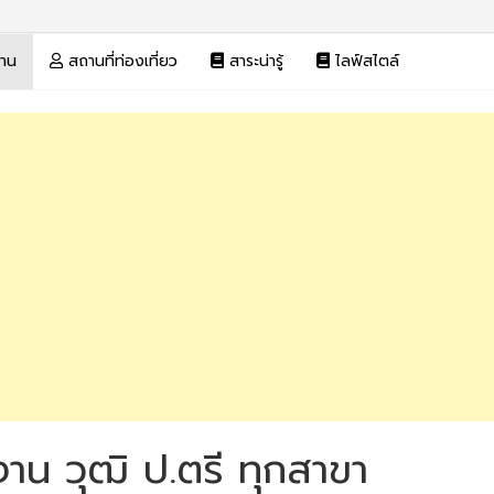
งาน
สถานที่ท่องเที่ยว
สาระน่ารู้
ไลฟ์สไตล์
าน วุฒิ ป.ตรี ทุกสาขา