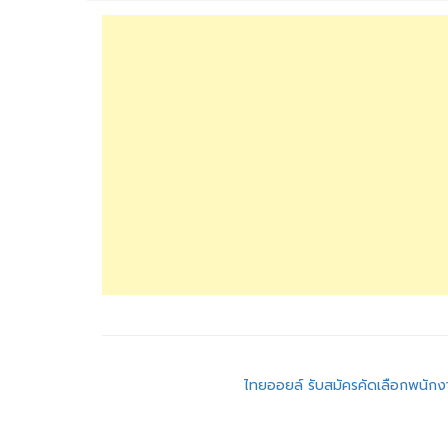
แนะแนว
ไทยออยล์ รับสมัครคัดเลือกพนัก
เรื่อง