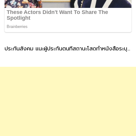
ประกันสังคม แนะผู้ประกันตนที่สถานะโสดทำหนังสือระบุผู้รับเงินสงเคราะห์ กรณีตายล่วงหน้า