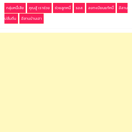
กลุ่มหนี้เสีย
คุณสู้ เราช่วย
ช่วยลูกหนี้
ธอส.
ลงทะเบียนแก้หนี้
อีสาน
บ่ลืมถิ่น
อีสานบ้านเฮา