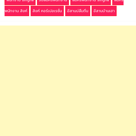
พนักงาน singha
รับสมัครพนักงาน
สมัครพนักงาน singha
สมัคร
พนักงาน สิงห์
สิงห์ คอร์เปอเรชั่น
อีสานบ่ลืมถิ่น
อีสานบ้านเฮา