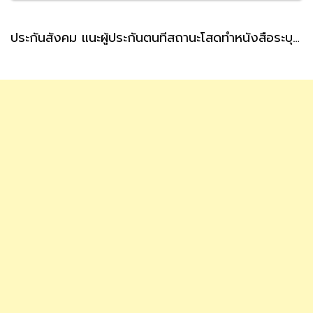
ประกันสังคม แนะผู้ประกันตนที่สถานะโสดทำหนังสือระบุผู้รับเงินสงเคราะห์ กรณีตายล่วงหน้า