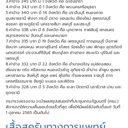
3.ค่าจ้าง 345 บาท มี 1 จังหวัด คือ ฉะเชิงเทรา
4.ค่าจ้าง 343 บาท มี 1 จังหวัด คือ พระนครศรีอยุธยา
5.ค่าจ้าง 340 บาท มี 14 จังหวัด คือ ปราจีนบุรี หนองคาย
อุบลราชธานี พังงา กระบี่ ตราด ขอนแก่น เชียงใหม่ สุพรรณบุรี
สงขลา สุราษฎร์ธานี นครราชสีมา ลพบุรี และสระบุรี
6.ค่าจ้าง 338 บาท มี 6 จังหวัด คือ มุกดาหาร กาฬสินธุ์ สกลนคร
สมุทรสงคราม จันทบุรี และนครนายก
7.ค่าจ้าง 335 บาท มี 19 จังหวัด คือ เพชรบูรณ์ กาญจนบุรี บึงกาฬ
ชัยนาท นครพนม พะเยาสุรินทร์ ยโสธร ร้อยเอ็ด เลย พัทลุง อุตรดิตถ์
นครสวรรค์ ประจวบคีรีขันธ์ พิษณุโลก อ่างทอง สระแก้ว บุรีรัมย์ และ
เพชรบุรี
8.ค่าจ้าง 332 บาท มี 22 จังหวัด คือ อำนาจเจริญ แม่ฮ่องสอน
เชียงราย ตรัง ศรีสะเกษ หนองบัวลำภู อุทัยธานี ลำปาง ลำพูน ชุมพร
มหาสารคาม สิงห์บุรี สตูล แพร่ สุโขทัย กำแพงเพชร ราชบุรี ตาก
นครศรีธรรมราช ชัยภูมิ ระนอง และพิจิตร
9.ค่าจ้าง 328 บาท มี 5 จังหวัด คือ ยะลา ปัตตานี นราธิวาส น่าน และ
อุดรธานี
กระทรวงแรงงาน จะนำผลสรุปเสนอเข้าที่ประชุมคณะรัฐมนตรี (ครม.)
พิจารณาให้ความเห็นชอบโดยเร็วที่สุด เพื่อให้มีผลใช้บังคับตั้งแต่ วันที่
1 ตุลาคม 2565 เป็นต้นไป
เสื้อสครับทางการแพทย์