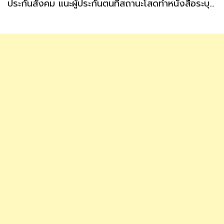
ประกันสังคม แนะผู้ประกันตนที่สถานะโสดทำหนังสือระบุผู้รับเงินสงเคราะห์ กรณีตายล่วงหน้า