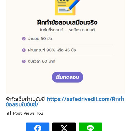
พิกัดเว็บทำใบขับขี่
https://safedrivedlt.com/ฝึกทำ
ข้อสอบใบขับขี่/
Post Views:
162