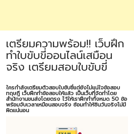
เตรียมความพร้อม!! เว็บฝึก
ทำใบขับขี่ออนไลน์เสมือน
จริง เตรียมสอบใบขับขี่
ใครกำลังเตรียมตัวสอบใบขับขี่แต่ยังไม่แน่ใจข้อสอบ
ทฤษฎี เว็บฝึกทำข้อสอบให้แล้ว เป็นเว็บที่จัดทำโดย
สำนักงานขนส่งโดยตรง ไว้ให้เราฝึกทำทั้งหมด 50 ข้อ
พร้อมจับเวลาเหมือนสอบจริง ซ้อมทำให้ชินวันจริงไม่มี
ผิดแน่นอน