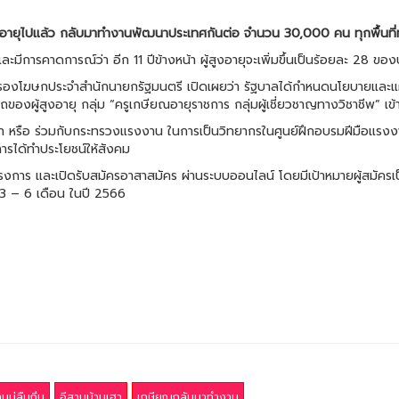
ษียณอายุไปแล้ว กลับมาทำงานพัฒนาประเทศกันต่อ จำนวน 30,000 คน ทุกพื้นที
และมีการคาดการณ์ว่า อีก 11 ปีข้างหน้า ผู้สูงอายุจะเพิ่มขึ้นเป็นร้อยละ 28 ขอ
กุล รองโฆษกประจำสำนักนายกรัฐมนตรี เปิดเผยว่า รัฐบาลได้กำหนดนโยบายแล
งผู้สูงอายุ กลุ่ม “ครูเกษียณอายุราชการ กลุ่มผู้เชี่ยวชาญทางวิชาชีพ” เข
สา หรือ ร่วมกับกระทรวงแรงงาน ในการเป็นวิทยากรในศูนย์ฝึกอบรมฝีมือแรงง
กการได้ทำประโยชน์ให้สังคม
ครงการ และเปิดรับสมัครอาสาสมัคร ผ่านระบบออนไลน์ โดยมีเป้าหมายผู้สมัครเ
ะ 3 – 6 เดือน ในปี 2566
นบ่ลืมถิ่น
อีสานบ้านเฮา
เกษียณกลับมาทำงาน