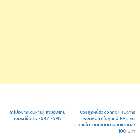
แนะแนว
ถ้าไม่อยากเงินหาย!! ห้ามรับสาย
ช่วยลูกหนี้ช่วงวิกฤติ!! ธนาคาร
เบอร์ที่ขึ้นต้น +697 +698
ออมสินไม่ทิ้งลูกหนี้ NPL ลด
เรื่อง
ดอกเบี้ย-ตัดเงินต้น ผ่อนเดือนละ
100 บาท