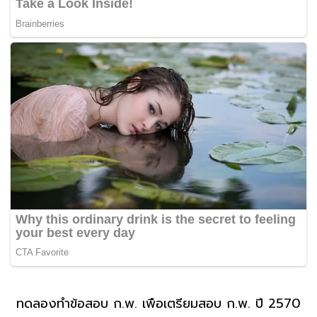
ทดลองทำข้อสอบ ก.พ. เพื่อเตรียมสอบ ก.พ. ปี 2570