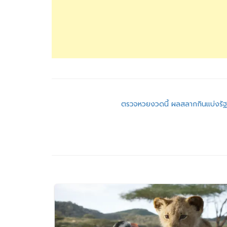
แนะแนว
ตรวจหวยงวดนี้ ผลสลากกินแบ่งรัฐ
เรื่อง