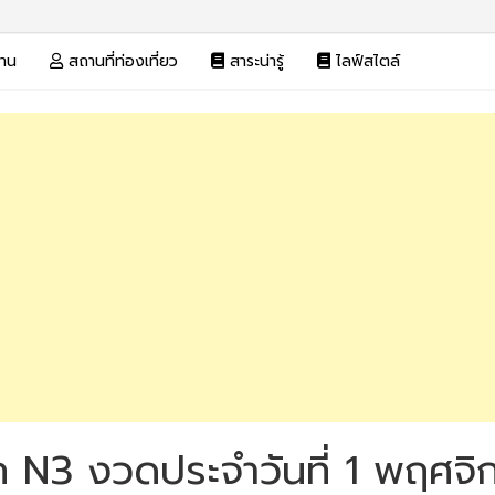
งาน
สถานที่ท่องเที่ยว
สาระน่ารู้
ไลฟ์สไตล์
 N3 งวดประจำวันที่ 1 พฤศจ