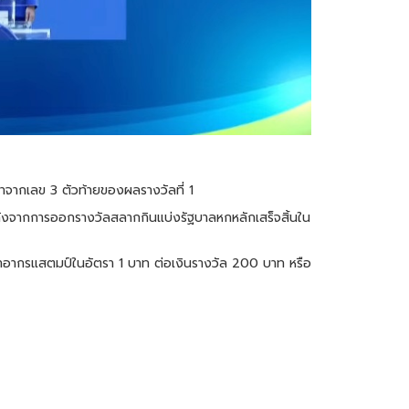
ากเลข 3 ตัวท้ายของผลรางวัลที่ 1
ังจากการออกรางวัลสลากกินแบ่งรัฐบาลหกหลักเสร็จสิ้นใน
ะค่าอากรแสตมป์ในอัตรา 1 บาท ต่อเงินรางวัล 200 บาท หรือ