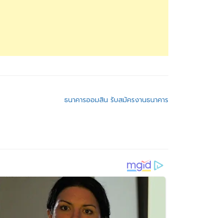
ธนาคารออมสิน รับสมัครงานธนาคาร