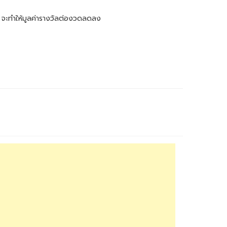
ขึ้น จะทำให้มูลค่ารางวัลต่องวดลดลง