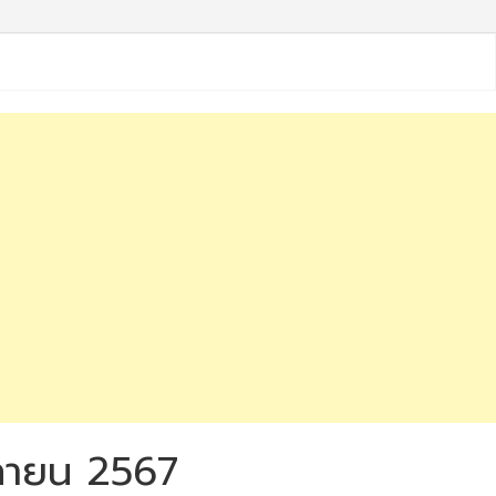
ิกายน 2567