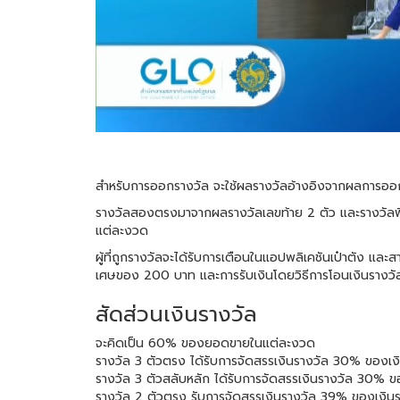
สำหรับการออกรางวัล จะใช้ผลรางวัลอ้างอิงจากผลการออ
รางวัลสองตรงมาจากผลรางวัลเลขท้าย 2 ตัว และรางวัลพิเ
แต่ละงวด
ผู้ที่ถูกรางวัลจะได้รับการเตือนในแอปพลิเคชันเป๋าตัง แ
เศษของ 200 บาท และการรับเงินโดยวิธีการโอนเงินรางวัลเ
สัดส่วนเงินรางวัล
จะคิดเป็น 60% ของยอดขายในแต่ละงวด
รางวัล 3 ตัวตรง ได้รับการจัดสรรเงินรางวัล 30% ของเ
รางวัล 3 ตัวสลับหลัก ได้รับการจัดสรรเงินรางวัล 30% 
รางวัล 2 ตัวตรง รับการจัดสรรเงินรางวัล 39% ของเงิน