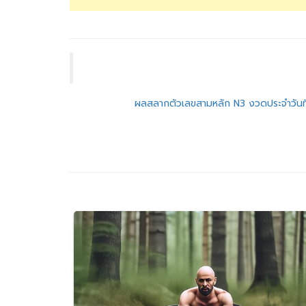
แนะแนว
ผลสลากตัวเลขสามหลัก N3 งวดประจำวันท
เรื่อง