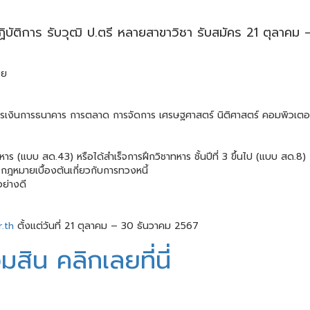
ฏิบัติการ รับวุฒิ ป.ตรี หลายสาขาวิชา รับสมัคร 21 ตุลาคม
อย
ี การเงินการธนาคาร การตลาด การจัดการ เศรษฐศาสตร์ นิติศาสตร์ คอมพิวเตอร์
 (แบบ สด.43) หรือได้สำเร็จการฝึกวิชาทหาร ชั้นปีที่ 3 ขึ้นไป (แบบ สด.8)
กฎหมายเบื้องต้นเกี่ยวกับการทวงหนี้
อย่างดี
r.th
ตั้งแต่วันที่ 21 ตุลาคม – 30 ธันวาคม 2567
ิน คลิกเลยที่นี่