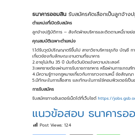
ธนาคารออมสิน
รับสมัครคัดเลือกเป็นลูกจ้างป
ตำแหน่งที่เปิดรับสมัคร
ลูกจ้างปฏิบัติการ – สังกัดฝ่ายบริหารและติดตามหนี้รายย่
คุณสมบัติเฉพาะตำแหน่ง
1.ได้รับวุฒิปริญญาตรีขึ้นไป สาขาวิชาบริหารธุรกิจ บัญช
เกี่ยวข้องกับลักษณะงานตามที่ธนาคาร
2.อายุไม่เกิน 35 ปี นับถึงวันปิดแจ้งความประสงค์
3.เพศชายต้องผ่านการรับราชการทหาร หรือผ่านการเกณฑ์ทหาร
4.มีความรู้ทางกฎหมายเกี่ยวกับการทวงถามหนี้ ข้อสัญญา 
5.มีทักษะในการสื่อสาร และทักษะในการใช้คอมพิวเตอร์เป็น
การรับสมัคร
รับสมัครทางอินเตอร์เน็ตได้ที่เว็บไซต์
https://jobs.gsb.o
แนวข้อสอบ ธนาคารออมส
Post Views:
124