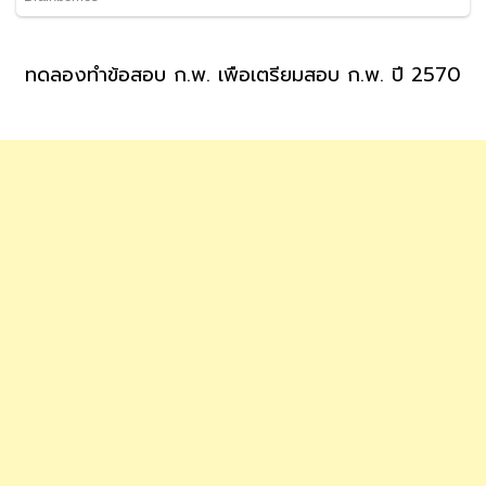
ทดลองทำข้อสอบ ก.พ. เพื่อเตรียมสอบ ก.พ. ปี 2570