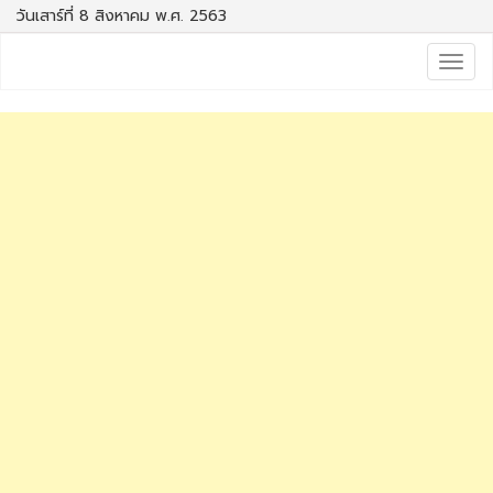
วันเสาร์ที่ 8 สิงหาคม พ.ศ. 2563
Togg
navig