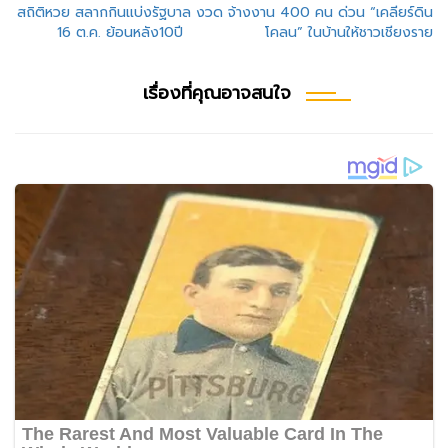
แนะแนว
สถิติหวย สลากกินแบ่งรัฐบาล งวด
จ้างงาน 400 คน ด่วน “เคลียร์ดิน
16 ต.ค. ย้อนหลัง10ปี
โคลน” ในบ้านให้ชาวเชียงราย
เรื่อง
เรื่องที่คุณอาจสนใจ