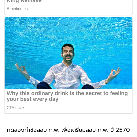
ทดลองทำข้อสอบ ก.พ. เพื่อเตรียมสอบ ก.พ. ปี 2570