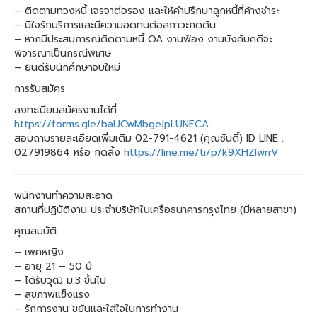
– ติดตามทวงหนี้ เจรจาต่อรอง และให้คำปรึกษาลูกหนี้ที่ค้างชำระ
– มีใจรักบริการและมีความอดทนต่อสภาวะกดดัน
– หากมีประสบการณ์ติดตามหนี้ OA งานฟ้อง งานบังคับคดีจะ
พิจารณาเป็นกรณีพิเศษ
– ยินดีรับนักศึกษาจบใหม่
การรับสมัคร
ลงทะเบียนสมัครงานได้ที่
https://forms.gle/baUCwMbgeJpLUNECA
สอบถามรายละเอียดเพิ่มเติม 02-791-4621 (คุณซันตี้) ID LINE :
027919864 หรือ กดลิ้ง
https://line.me/ti/p/k9XHZIwrrV
พนักงานทำความสะอาด
สถานที่ปฏิบัติงาน ประจำบริษัทในเครือธนาคารกรุงไทย (มีหลายสาขา)
คุณสมบัติ
– เพศหญิง
– อายุ 21 – 50 ปี
– ได้รับวุฒิ ม.3 ขึ้นไป
– สุขภาพแข็งแรง
– รักการงาน ขยันและใส่ใจในการทำงาน