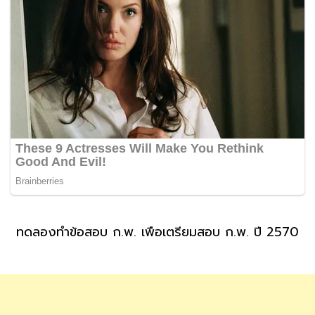
ทดลองทำข้อสอบ ก.พ. เพื่อเตรียมสอบ ก.พ. ปี 2570