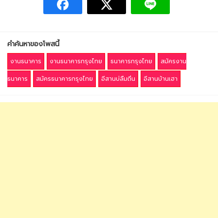
คำค้นหาของโพสนี้
งานธนาคาร
งานธนาคารกรุงไทย
ธนาคารกรุงไทย
สมัครงาน
ธนาคาร
สมัครธนาคารกรุงไทย
อีสานบ่ลืมถิ่น
อีสานบ้านเฮา