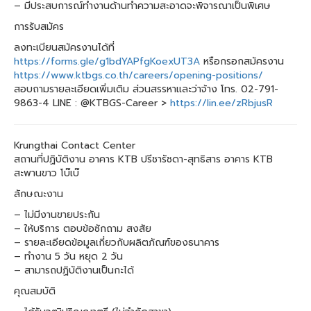
– มีประสบการณ์ทำงานด้านทำความสะอาดจะพิจารณาเป็นพิเศษ
การรับสมัคร
ลงทะเบียนสมัครงานได้ที่
https://forms.gle/g1bdYAPfgKoexUT3A
หรือกรอกสมัครงาน
https://www.ktbgs.co.th/careers/opening-positions/
สอบถามรายละเอียดเพิ่มเติม ส่วนสรรหาและว่าจ้าง โทร. 02-791-
9863-4 LINE : @KTBGS-Career >
https://lin.ee/zRbjusR
Krungthai Contact Center
สถานที่ปฏิบัติงาน อาคาร KTB ปรีชารัชดา-สุทธิสาร อาคาร KTB
สะพานขาว โบ๊เบ๊
ลักษณะงาน
– ไม่มีงานขายประกัน
– ให้บริการ ตอบข้อซักถาม สงสัย
– รายละเอียดข้อมูลเกี่ยวกับผลิตภัณฑ์ของธนาคาร
– ทำงาน 5 วัน หยุด 2 วัน
– สามารถปฏิบัติงานเป็นกะได้
คุณสมบัติ