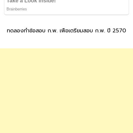
ทดลองทำข้อสอบ ก.พ. เพื่อเตรียมสอบ ก.พ. ปี 2570