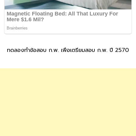
ทดลองทำข้อสอบ ก.พ. เพื่อเตรียมสอบ ก.พ. ปี 2570