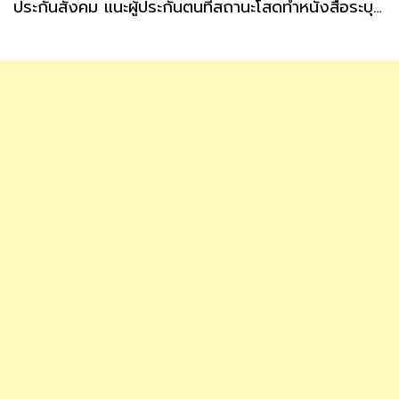
ประกันสังคม แนะผู้ประกันตนที่สถานะโสดทำหนังสือระบุผู้รับเงินสงเคราะห์ กรณีตายล่วงหน้า