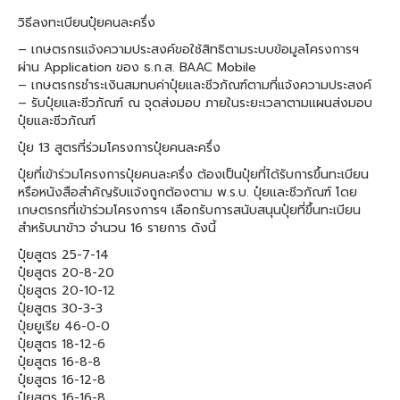
วิธีลงทะเบียนปุ๋ยคนละครึ่ง
– เกษตรกรแจ้งความประสงค์ขอใช้สิทธิตามระบบข้อมูลโครงการฯ
ผ่าน Application ของ ธ.ก.ส. BAAC Mobile
– เกษตรกรชำระเงินสมทบค่าปุ๋ยและชีวภัณฑ์ตามที่แจ้งความประสงค์
– รับปุ๋ยและชีวภัณฑ์ ณ จุดส่งมอบ ภายในระยะเวลาตามแผนส่งมอบ
ปุ๋ยและชีวภัณฑ์
ปุ๋ย 13 สูตรที่ร่วมโครงการปุ๋ยคนละครึ่ง
ปุ๋ยที่เข้าร่วมโครงการปุ๋ยคนละครึ่ง ต้องเป็นปุ๋ยที่ได้รับการขึ้นทะเบียน
หรือหนังสือสำคัญรับแจ้งถูกต้องตาม พ.ร.บ. ปุ๋ยและชีวภัณฑ์ โดย
เกษตรกรที่เข้าร่วมโครงการฯ เลือกรับการสนับสนุนปุ๋ยที่ขึ้นทะเบียน
สำหรับนาข้าว จำนวน 16 รายการ ดังนี้
ปุ๋ยสูตร 25-7-14
ปุ๋ยสูตร 20-8-20
ปุ๋ยสูตร 20-10-12
ปุ๋ยสูตร 30-3-3
ปุ๋ยยูเรีย 46-0-0
ปุ๋ยสูตร 18-12-6
ปุ๋ยสูตร 16-8-8
ปุ๋ยสูตร 16-12-8
ปุ๋ยสูตร 16-16-8