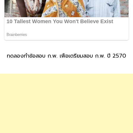
ทดลองทำข้อสอบ ก.พ. เพื่อเตรียมสอบ ก.พ. ปี 2570