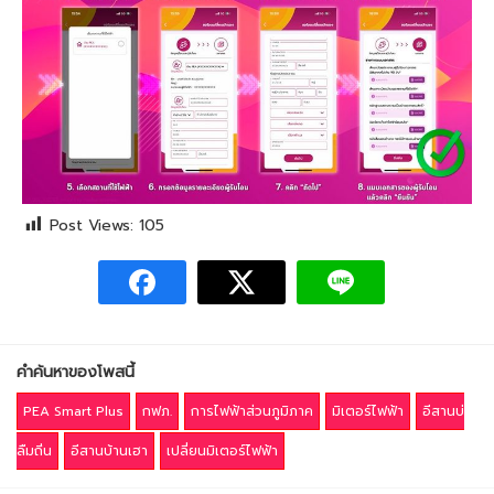
Post Views:
105
คำค้นหาของโพสนี้
PEA Smart Plus
กฟภ.
การไฟฟ้าส่วนภูมิภาค
มิเตอร์ไฟฟ้า
อีสานบ่
ลืมถิ่น
อีสานบ้านเฮา
เปลี่ยนมิเตอร์ไฟฟ้า