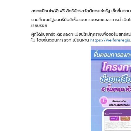
ลงทะเบียนไฟฟ้าฟรี สิทธิบัตรสวัสดิการแห่งรัฐ เช็กขั้นตอ
ตามที่คณะรัฐมนตรีมีมติเห็นชอบกรอบระยะเวลาการดำเนินโคร
เรียบร้อย
ผู้ที่ได้รับสิทธิ์จะต้องลงทะเบียนใหม่ทุกรายเพื่อขอรับสิทธิ
ไป โดยขั้นตอนการลงทะเบียนผ่าน
https://welfareregis