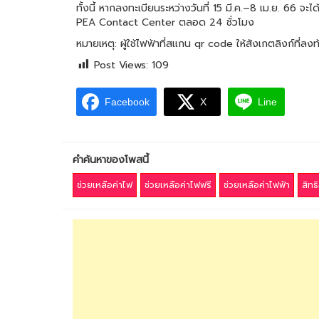
ทั้งนี้ หากลงทะเบียนระหว่างวันที่ 15 มี.ค.–8 เม.ย. 66 จะได
PEA Contact Center ตลอด 24 ชั่วโมง
หมายเหตุ: ผู้ใช้ไฟฟ้าที่สแกน qr code ให้สังเกตลิงก์ที่ลงท
Post Views:
109
Facebook
X
Line
คำค้นหาของโพสนี้
ช่วยเหลือค่าไฟ
ช่วยเหลือค่าไฟฟรี
ช่วยเหลือค่าไฟฟ้า
สิทธ