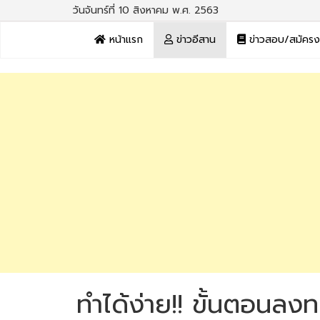
วันจันทร์ที่ 10 สิงหาคม พ.ศ. 2563
หน้าแรก
ข่าวอีสาน
ข่าวสอบ/สมัคร
ทำได้ง่าย!! ขั้นตอนลง