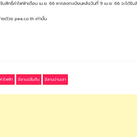
้รับสิทธิ์ค่าไฟฟ้าเดือน เม.ย. 66 หากลงทะเบียนหลังวันที่ 9 เม.ย. 66 จะได้รับส
้ายด้วย pea.co.th เท่านั้น
ิค่าไฟฟ้า
อีสานบ่ลืมถิ่น
อีสานบ้านเฮา