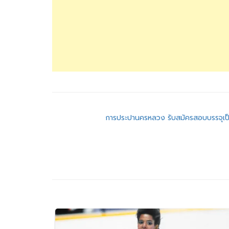
แนะแนว
การประปานครหลวง รับสมัครสอบบรรจุเป
เรื่อง